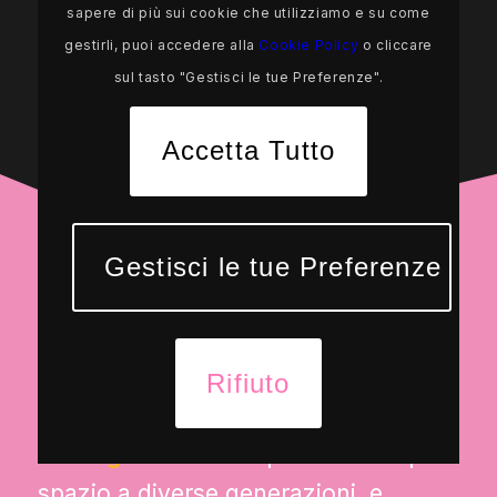
sapere di più sui cookie che utilizziamo e su come
gestirli, puoi accedere alla
Cookie Policy
o cliccare
sul tasto "Gestisci le tue Preferenze".
Accetta Tutto
Gestisci le tue Preferenze
ZoomerFEST è…
Rifiuto
Un luogo di incontro
per dare tempo e
spazio a diverse generazioni, e