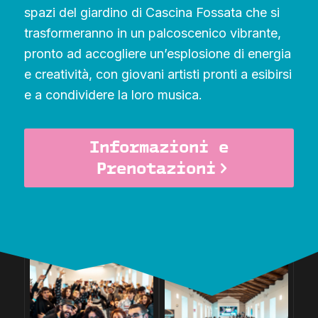
spazi del giardino di Cascina Fossata che si
trasformeranno in un palcoscenico vibrante,
pronto ad accogliere un’esplosione di energia
e creatività, con giovani artisti pronti a esibirsi
e a condividere la loro musica.
Informazioni e
Prenotazioni